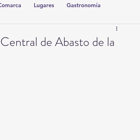
 Comarca
Lugares
Gastronomía
tura y Espectáculos
Lo Nuestro
Torreón
 Central de Abasto de la
ionales
Internacionales
Tecnología
Comics Derechairos
Fragmentos de la Historia
Investigaciones
Rapidín Político