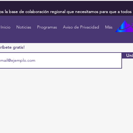
 la base de colaboración regional que necesitamos para que a todos 
Inicio
Noticias
Programas
Aviso de Privacidad
Más
ríbete gratis!
Uni