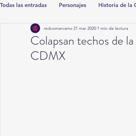
Todas las entradas
Personajes
Historia de la
redcomarcamx
21 mar 2020
1 min de lectura
Deportes
Salud
Entretenimiento
Cul
Colapsan techos de la
CDMX
Round Cero
Columnistas
CDMX
Nac
Chismes
Qué Curioso
Gómez Palacio
Durango
Titulares en Inicio
Coahuila
Santa Aurelia de los Vientos
San Pedro