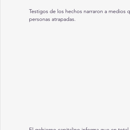
Testigos de los hechos narraron a medios 
personas atrapadas. 
El gobierno capitalino informa que en total