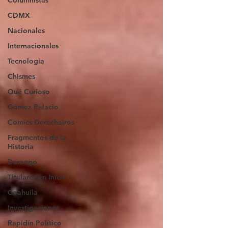
Columnistas
CDMX
Nacionales
Internacionales
Tecnología
Chismes
Qué Curioso
Gómez Palacio
Comics Derechairos
Fragmentos de la
Historia
Durango
Titulares en Inicio
Coahuila
Investigaciones
Rapidín Político