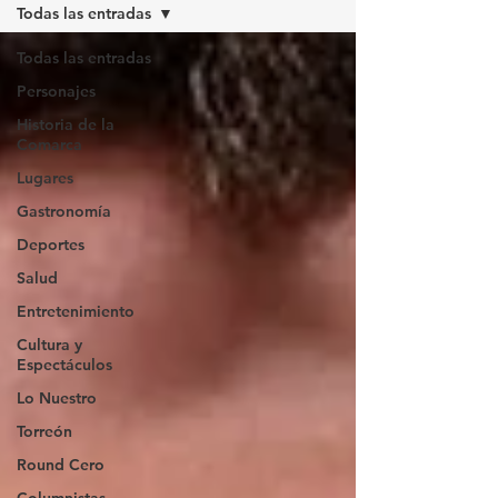
Todas las entradas
Todas las entradas
Personajes
Historia de la
Comarca
Lugares
Gastronomía
Deportes
Salud
Entretenimiento
Cultura y
Espectáculos
Lo Nuestro
Torreón
Round Cero