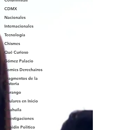
Columnistas
CDMX
Nacionales
Internacionales
Tecnología
Chismes
Qué Curioso
Gómez Palacio
Comics Derechairos
Fragmentos de la
Historia
Durango
Titulares en Inicio
Coahuila
Investigaciones
Rapidín Político