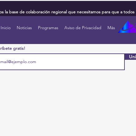
 la base de colaboración regional que necesitamos para que a todos 
Inicio
Noticias
Programas
Aviso de Privacidad
Más
ríbete gratis!
Uni