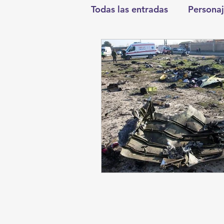
Todas las entradas
Personaj
Deportes
Salud
En
Round Cero
Columnist
Chismes
Qué Curioso
Durango
Titulares en I
Santa Aurelia de los Vient