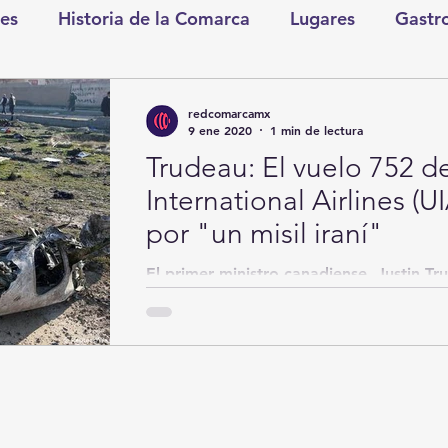
es
Historia de la Comarca
Lugares
Gastr
tretenimiento
Cultura y Espectáculos
Lo Nues
redcomarcamx
9 ene 2020
1 min de lectura
Trudeau: El vuelo 752 de Ukraine
as
CDMX
Nacionales
Internacionales
International Airlines (U
por "un misil iraní"
Gómez Palacio
Comics Derechairos
Fragm
El primer ministro canadiense, Justin Tr
(09.01.2020) que el Gobierno canadiense
vuelo...
nicio
Coahuila
Investigaciones
Rapidín Pol
os
San Pedro