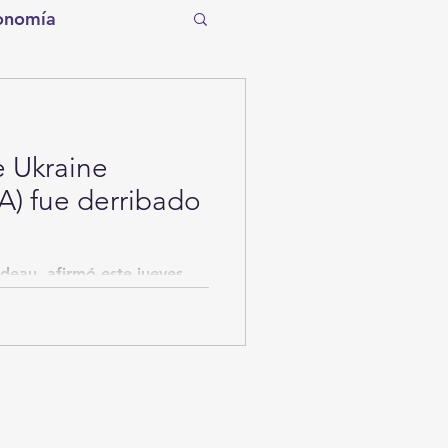
onomía
tro
Torreón
Tecnología
IA) fue derribado
entos de la Historia
udeau, afirmó este jueves
 tiene información que el
ítico