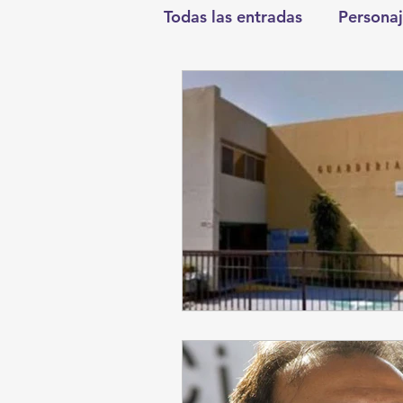
Todas las entradas
Personaj
Deportes
Salud
En
Round Cero
Columnist
Chismes
Qué Curioso
Durango
Titulares en I
Santa Aurelia de los Vient