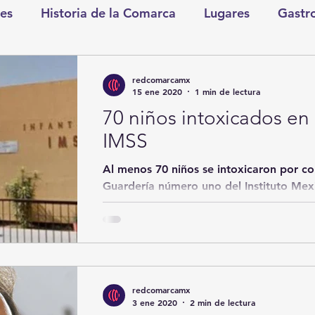
es
Historia de la Comarca
Lugares
Gastr
tretenimiento
Cultura y Espectáculos
Lo Nues
redcomarcamx
15 ene 2020
1 min de lectura
70 niños intoxicados en
as
CDMX
Nacionales
Internacionales
IMSS
Al menos 70 niños se intoxicaron por c
Gómez Palacio
Comics Derechairos
Fragm
Guardería número uno del Instituto Mex
(IMSS) en...
nicio
Coahuila
Investigaciones
Rapidín Pol
redcomarcamx
os
San Pedro
3 ene 2020
2 min de lectura