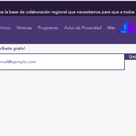
 la base de colaboración regional que necesitamos para que a todos 
Inicio
Noticias
Programas
Aviso de Privacidad
Más
ríbete gratis!
Uni