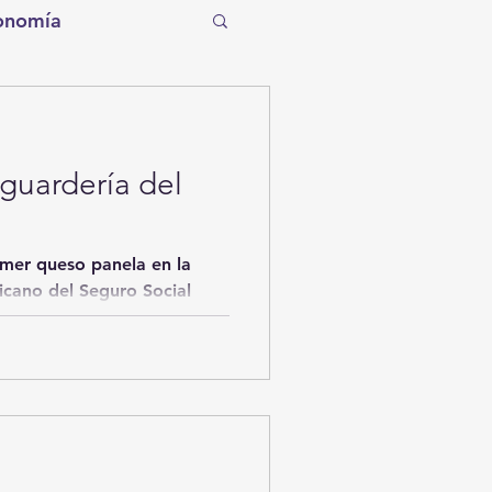
onomía
tro
Torreón
 guardería del
Tecnología
omer queso panela en la
entos de la Historia
icano del Seguro Social
ítico