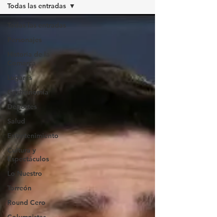
Todas las entradas
Todas las entradas
Personajes
Historia de la
Comarca
Lugares
Gastronomía
Deportes
Salud
Entretenimiento
Cultura y
Espectáculos
Lo Nuestro
Torreón
Round Cero