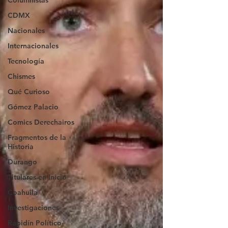
Columnistas
CDMX
Nacionales
Internacionales
Tecnología
Chismes
Qué Curioso
Gómez Palacio
Comics Derechairos
Fragmentos de la
Historia
Durango
Titulares en Inicio
Coahuila
Investigaciones
Rapidín Político