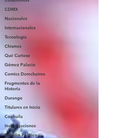
Columnistas
CDMX
Nacionales
Internacionales
Tecnología
Chismes
Qué Curioso
Gómez Palacio
Comics Derechairos
Fragmentos de la
Historia
Durango
Titulares en Inicio
Coahuila
Investigaciones
Rapidín Político