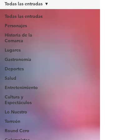
Todas las entradas
Todas las entradas
Personajes
Historia de la
Comarca
Lugares
Gastronomía
Deportes
Salud
Entretenimiento
Cultura y
Espectáculos
Lo Nuestro
Torreón
Round Cero