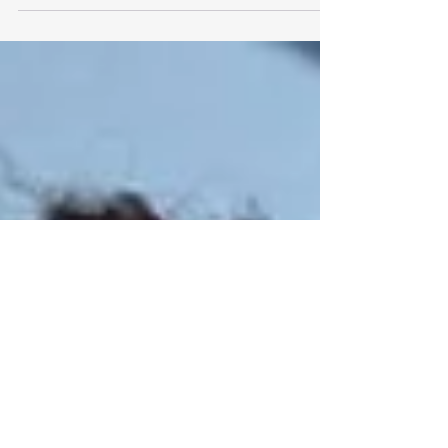
Ruffles o Banco Azteca, de CocaCola, Pespsi, Tecate o
Bimbo; pero en la transmisión...