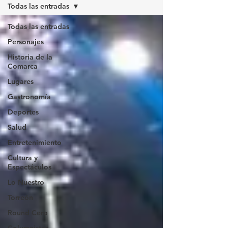
Todas las entradas
Todas las entradas
Personajes
Historia de la
Comarca
Lugares
Gastronomía
Deportes
Salud
Entretenimiento
Cultura y
Espectáculos
Lo Nuestro
Torreón
Round Cero