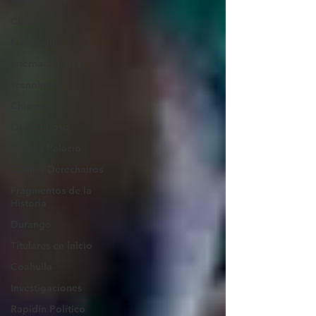
Columnistas
CDMX
Nacionales
Internacionales
Tecnología
Chismes
Qué Curioso
Gómez Palacio
Comics Derechairos
Fragmentos de la
Historia
Durango
Titulares en Inicio
Coahuila
Investigaciones
Rapidín Político