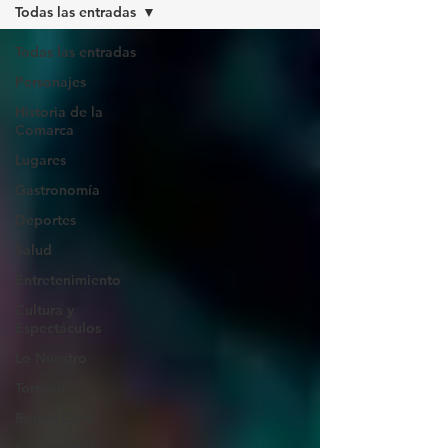
Todas las entradas
Todas las entradas
Personajes
Historia de la
Comarca
Lugares
Gastronomía
Deportes
Salud
Entretenimiento
Cultura y
Espectáculos
Lo Nuestro
Torreón
Round Cero