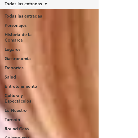
Todas las entradas
Todas las entradas
Personajes
Historia de la
Comarca
Lugares
Gastronomía
Deportes
Salud
Entretenimiento
Cultura y
Espectáculos
Lo Nuestro
Torreón
Round Cero