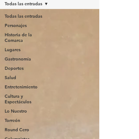
Todas las entradas
Todas las entradas
Personajes
Historia de la
Comarca
Lugares
Gastronomía
Deportes
Salud
Entretenimiento
Cultura y
Espectáculos
Lo Nuestro
Torreón
Round Cero