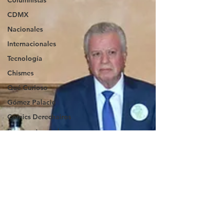
Columnistas
CDMX
Nacionales
Internacionales
Tecnología
Chismes
Qué Curioso
Gómez Palacio
Comics Derechairos
Fragmentos de la
Historia
Durango
Titulares en Inicio
Coahuila
Investigaciones
Rapidín Político