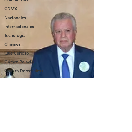
Columnistas
CDMX
Nacionales
Internacionales
Tecnología
Chismes
Qué Curioso
Gómez Palacio
Comics Derechairos
Fragmentos de la
Historia
Durango
Titulares en Inicio
Coahuila
Investigaciones
Rapidín Político