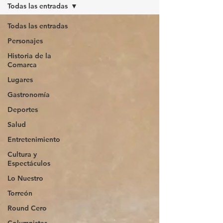
Todas las entradas
Todas las entradas
Personajes
Historia de la
Comarca
Lugares
Gastronomía
Deportes
Salud
Entretenimiento
Cultura y
Espectáculos
Lo Nuestro
Torreón
Round Cero