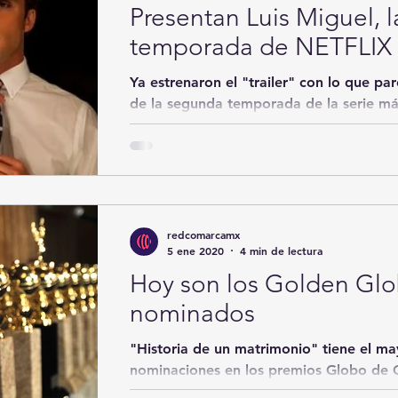
Presentan Luis Miguel, 
temporada de NETFLIX
Ya estrenaron el "trailer" con lo que pa
de la segunda temporada de la serie má
Luis...
redcomarcamx
5 ene 2020
4 min de lectura
Hoy son los Golden Glob
nominados
"Historia de un matrimonio" tiene el m
nominaciones en los premios Globo de Oro, que serán ent
en Los Ángeles esta...