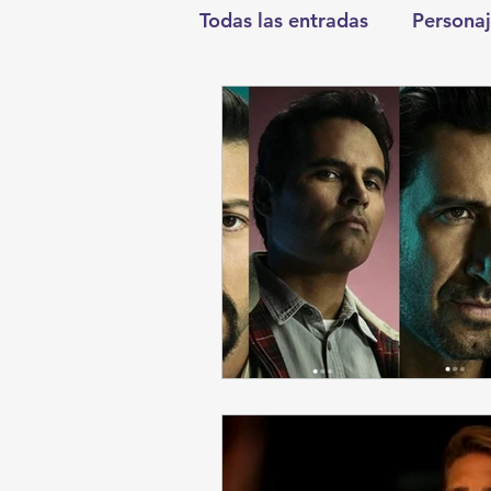
Todas las entradas
Personaj
Deportes
Salud
En
Round Cero
Columnist
Chismes
Qué Curioso
Durango
Titulares en I
Santa Aurelia de los Vient