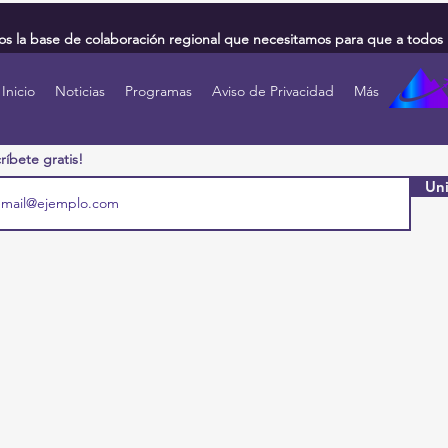
 la base de colaboración regional que necesitamos para que a todos 
Inicio
Noticias
Programas
Aviso de Privacidad
Más
ríbete gratis!
Uni