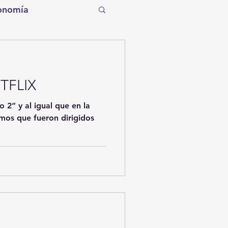
onomía
tro
Torreón
ETFLIX
Tecnología
 2” y al igual que en la
mos que fueron dirigidos
entos de la Historia
ítico