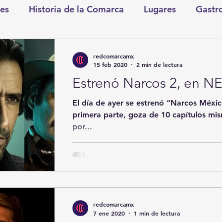
es
Historia de la Comarca
Lugares
Gastr
tretenimiento
Cultura y Espectáculos
Lo Nues
redcomarcamx
15 feb 2020
2 min de lectura
Estrenó Narcos 2, en N
as
CDMX
Nacionales
Internacionales
El día de ayer se estrenó “Narcos México
primera parte, goza de 10 capítulos mis
por...
Gómez Palacio
Comics Derechairos
Fragm
nicio
Coahuila
Investigaciones
Rapidín Pol
redcomarcamx
os
San Pedro
7 ene 2020
1 min de lectura