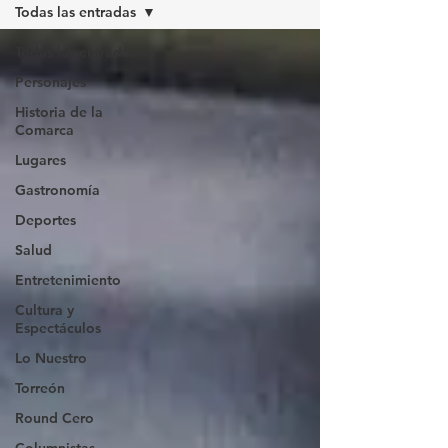
Todas las entradas
Todas las entradas
Personajes
Historia de la
Comarca
Lugares
Gastronomía
Deportes
Salud
Entretenimiento
Cultura y
Espectáculos
Lo Nuestro
Torreón
Round Cero