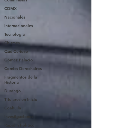
Columnistas
CDMX
Nacionales
Internacionales
Tecnología
Chismes
Qué Curioso
Gómez Palacio
Comics Derechairos
Fragmentos de la
Historia
Durango
Titulares en Inicio
Coahuila
Investigaciones
Rapidín Político