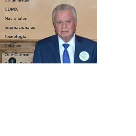
Columnistas
CDMX
Nacionales
Internacionales
Tecnología
Chismes
Qué Curioso
Gómez Palacio
Comics Derechairos
Fragmentos de la
Historia
Durango
Titulares en Inicio
Coahuila
Investigaciones
Rapidín Político