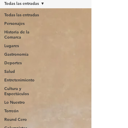
Todas las entradas
Todas las entradas
Personajes
Historia de la
Comarca
Lugares
Gastronomía
Deportes
Salud
Entretenimiento
Cultura y
Espectáculos
Lo Nuestro
Torreón
Round Cero