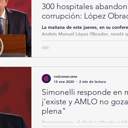
300 hospitales abandon
corrupción: López Obra
La mañana de este jueves, en su conferen
Andrés Manuel López Obrador, reveló q
hay 300...
redcomarcamx
15 ene 2020
2 min de lectura
Simonelli responde en m
j'existe y AMLO no goza
plena"
Recientemente, el diario LeMonde public