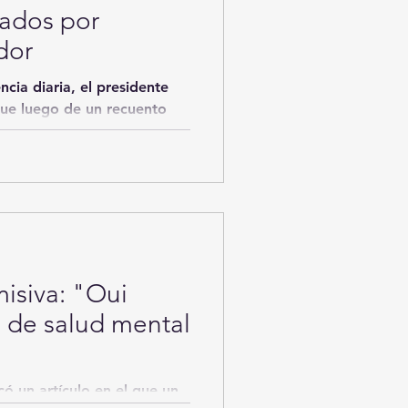
ados por
dor
cia diaria, el presidente
ue luego de un recuento
isiva: "Oui
 de salud mental
ó un artículo en el que un