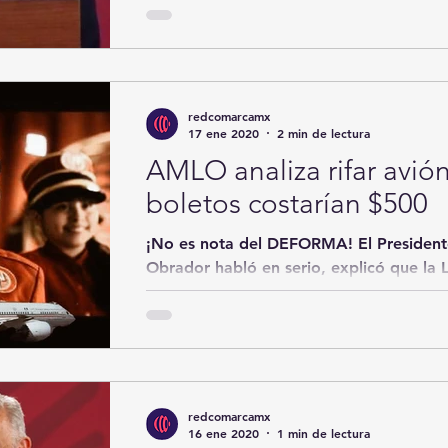
falsean la realidad como vía de escape,
incluso...
redcomarcamx
17 ene 2020
2 min de lectura
AMLO analiza rifar avión
boletos costarían $500
¡No es nota del DEFORMA! El Presiden
Obrador habló en serio, explicó que la 
millones...
redcomarcamx
16 ene 2020
1 min de lectura