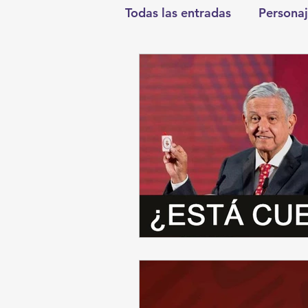
Todas las entradas
Personaj
Deportes
Salud
En
Round Cero
Columnist
Chismes
Qué Curioso
Durango
Titulares en I
Santa Aurelia de los Vient