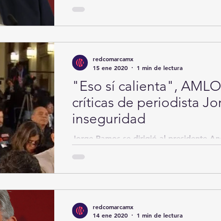
grupo de psicólogos, también docentes d
Marie...
redcomarcamx
15 ene 2020
1 min de lectura
"Eso sí calienta", AML
críticas de periodista 
inseguridad
Jorge Ramos se dirigió al presidente 
esta mañana en la conferencia matutina
varios...
redcomarcamx
14 ene 2020
1 min de lectura