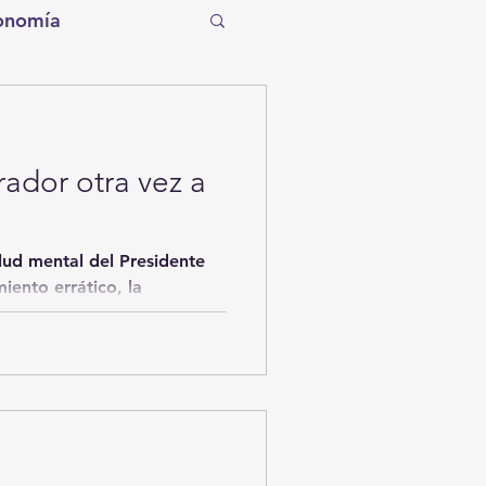
onomía
tro
Torreón
dor otra vez a
Tecnología
alud mental del Presidente
entos de la Historia
ento errático, la
ítico