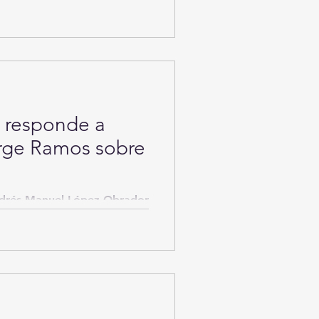
e la Université Pierre et
O responde a
Jorge Ramos sobre
Andrés Manuel López Obrador
 del mandatario; expresó