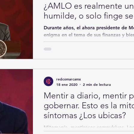
¿AMLO es realmente u
humilde, o solo finge se
Durante años, el ahora presidente de M
enigma en el tema de sus finanzas y bi
actividad le...
redcomarcamx
18 ene 2020
2 min de lectura
Mentir a diario, mentir pa
gobernar. Esto es la mi
síntomas ¿Los ubicas?
Mitomanía, mentirosos compulsivos. Los