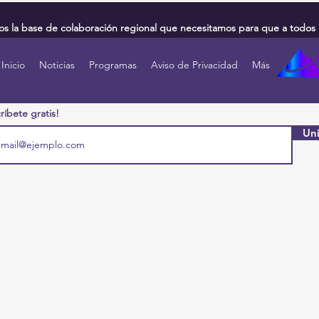
 la base de colaboración regional que necesitamos para que a todos 
Inicio
Noticias
Programas
Aviso de Privacidad
Más
ríbete gratis!
Uni