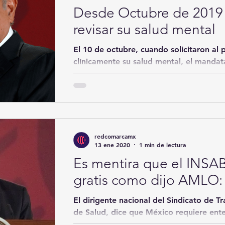
Desde Octubre de 2019
revisar su salud mental
El 10 de octubre, cuando solicitaron al p
clínicamente su salud mental, el manda
tendría que...
redcomarcamx
13 ene 2020
1 min de lectura
Es mentira que el INSABI
gratis como dijo AMLO:
El dirigente nacional del Sindicato de T
de Salud, dice que México requiere ent
de...