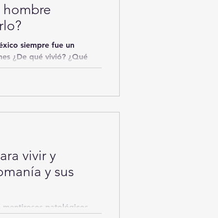
n hombre
rlo?
éxico siempre fue un
enes ¿De qué vivió? ¿Qué
ra vivir y
tomanía y sus
 mentirosos patológicos