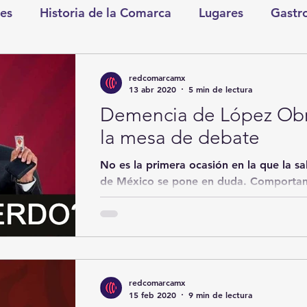
es
Historia de la Comarca
Lugares
Gastr
tretenimiento
Cultura y Espectáculos
Lo Nues
redcomarcamx
13 abr 2020
5 min de lectura
Demencia de López Obra
as
CDMX
Nacionales
Internacionales
la mesa de debate
No es la primera ocasión en la que la s
Gómez Palacio
Comics Derechairos
Fragm
de México se pone en duda. Comportami
imposibilidad de...
nicio
Coahuila
Investigaciones
Rapidín Pol
redcomarcamx
os
San Pedro
15 feb 2020
9 min de lectura