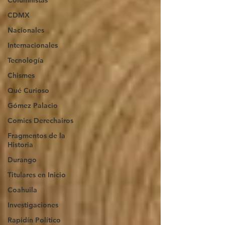
Columnistas
CDMX
Nacionales
Internacionales
Tecnología
Chismes
Qué Curioso
Gómez Palacio
Comics Derechairos
Fragmentos de la
Historia
Durango
Titulares en Inicio
Coahuila
Investigaciones
Rapidín Político