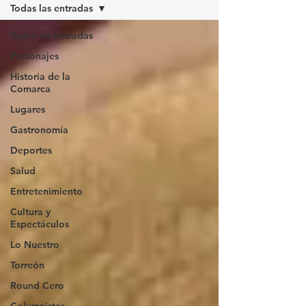
Todas las entradas
Todas las entradas
Personajes
Historia de la
Comarca
Lugares
Gastronomía
Deportes
Salud
Entretenimiento
Cultura y
Espectáculos
Lo Nuestro
Torreón
Round Cero