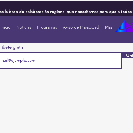
 la base de colaboración regional que necesitamos para que a todos 
Inicio
Noticias
Programas
Aviso de Privacidad
Más
ríbete gratis!
Uni