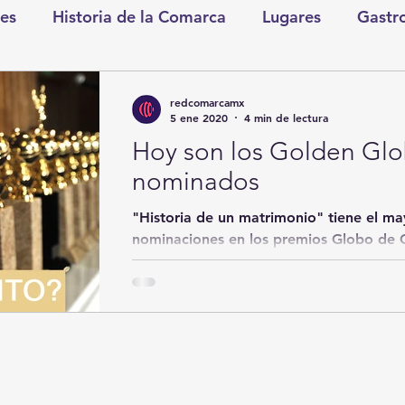
es
Historia de la Comarca
Lugares
Gastr
tretenimiento
Cultura y Espectáculos
Lo Nues
redcomarcamx
5 ene 2020
4 min de lectura
Hoy son los Golden Glob
as
CDMX
Nacionales
Internacionales
nominados
"Historia de un matrimonio" tiene el m
Gómez Palacio
Comics Derechairos
Fragm
nominaciones en los premios Globo de Oro, que serán ent
en Los Ángeles esta...
nicio
Coahuila
Investigaciones
Rapidín Pol
os
San Pedro