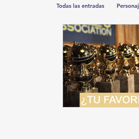
Todas las entradas
Personaj
Deportes
Salud
En
Round Cero
Columnist
Chismes
Qué Curioso
Durango
Titulares en I
Santa Aurelia de los Vient