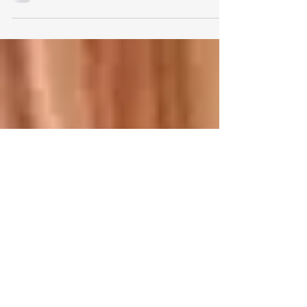
El exembajador de México, Oscar Ricardo Valero Recio
Becerra enfrenta una nueva acusación en su contra
luego de ser detenido en Argentina...