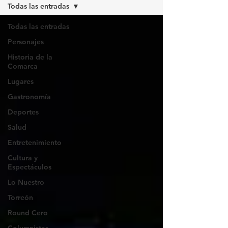
Todas las entradas
Todas las entradas
Personajes
Historia de la
Comarca
Lugares
Gastronomía
Deportes
Salud
Entretenimiento
Cultura y
Espectáculos
Lo Nuestro
Torreón
Round Cero