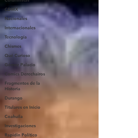
Columnistas
CDMX
Nacionales
Internacionales
Tecnología
Chismes
Qué Curioso
Gómez Palacio
Comics Derechairos
Fragmentos de la
Historia
Durango
Titulares en Inicio
Coahuila
Investigaciones
Rapidín Político