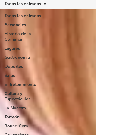
Todas las entradas
Todas las entradas
Personajes
Historia de la
Comarca
Lugares
Gastronomía
Deportes
Salud
Entretenimiento
Cultura y
Espectáculos
Lo Nuestro
Torreón
Round Cero