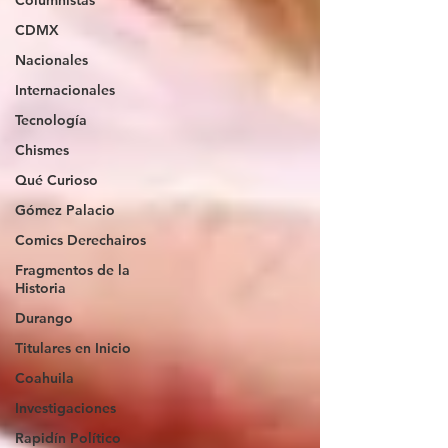
Columnistas
CDMX
Nacionales
Internacionales
Tecnología
Chismes
Qué Curioso
Gómez Palacio
Comics Derechairos
Fragmentos de la
Historia
Durango
Titulares en Inicio
Coahuila
Investigaciones
Rapidín Político