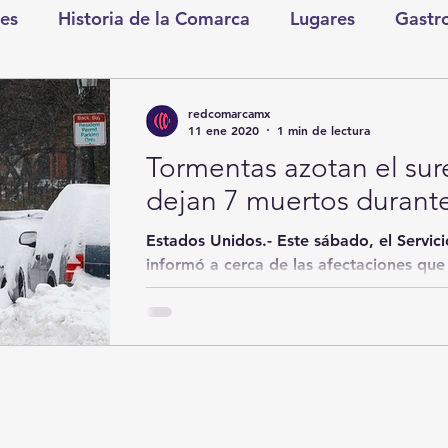
es
Historia de la Comarca
Lugares
Gastr
tretenimiento
Cultura y Espectáculos
Lo Nues
redcomarcamx
11 ene 2020
1 min de lectura
Tormentas azotan el sur
as
CDMX
Nacionales
Internacionales
dejan 7 muertos durant
Estados Unidos.- Este sábado, el Servic
Gómez Palacio
Comics Derechairos
Fragm
informó a cerca de las afectaciones que 
nicio
Coahuila
Investigaciones
Rapidín Pol
os
San Pedro