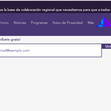
 la base de colaboración regional que necesitamos para que a todos 
Inicio
Noticias
Programas
Aviso de Privacidad
Más
ríbete gratis!
Uni