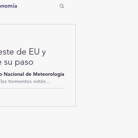
onomía
tro
Torreón
este de EU y
Tecnología
e su paso
io Nacional de Meteorología
entos de la Historia
las tormentas están...
ítico