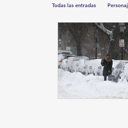
Todas las entradas
Personaj
Deportes
Salud
En
Round Cero
Columnist
Chismes
Qué Curioso
Durango
Titulares en I
Santa Aurelia de los Vient