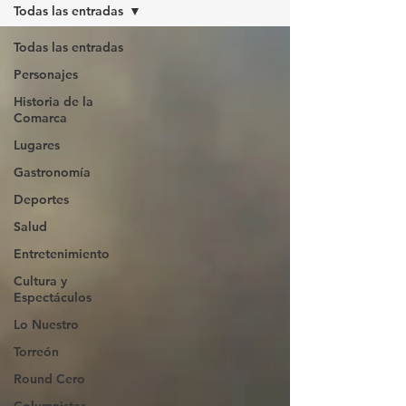
Todas las entradas
Todas las entradas
Personajes
Historia de la
Comarca
Lugares
Gastronomía
Deportes
Salud
Entretenimiento
Cultura y
Espectáculos
Lo Nuestro
Torreón
Round Cero