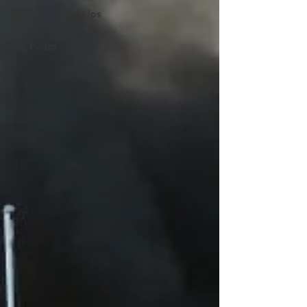
Santa Aurelia de los
Vientos
San Pedro