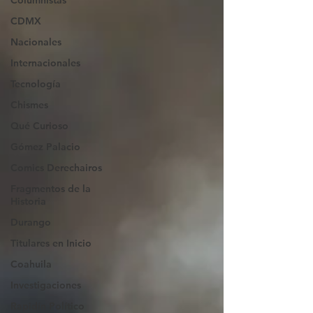
Columnistas
CDMX
Nacionales
Internacionales
Tecnología
Chismes
Qué Curioso
Gómez Palacio
Comics Derechairos
Fragmentos de la
Historia
Durango
Titulares en Inicio
Coahuila
Investigaciones
Rapidín Político