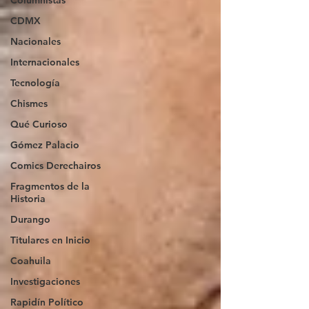
Columnistas
CDMX
Nacionales
Internacionales
Tecnología
Chismes
Qué Curioso
Gómez Palacio
Comics Derechairos
Fragmentos de la
Historia
Durango
Titulares en Inicio
Coahuila
Investigaciones
Rapidín Político