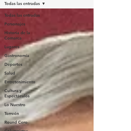
Todas las entradas
Todas las entradas
Personajes
Historia de la
Comarca
Lugares
Gastronomía
Deportes
Salud
Entretenimiento
Cultura y
Espectáculos
Lo Nuestro
Torreón
Round Cero