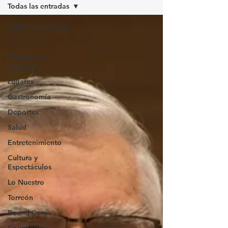
Todas las entradas
Todas las entradas
Personajes
Historia de la
Comarca
Lugares
Gastronomía
Deportes
Salud
Entretenimiento
Cultura y
Espectáculos
Lo Nuestro
Torreón
Round Cero