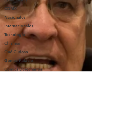
Columnistas
CDMX
Nacionales
Internacionales
Tecnología
Chismes
Qué Curioso
Gómez Palacio
Comics Derechairos
Fragmentos de la
Historia
Durango
Titulares en Inicio
Coahuila
Investigaciones
Rapidín Político