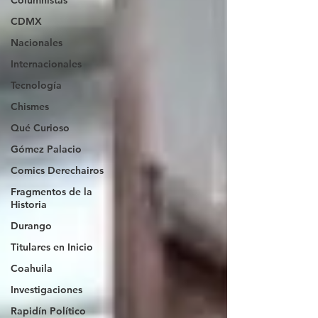
Columnistas
CDMX
Nacionales
Internacionales
Tecnología
Chismes
Qué Curioso
Gómez Palacio
Comics Derechairos
Fragmentos de la
Historia
Durango
Titulares en Inicio
Coahuila
Investigaciones
Rapidín Político