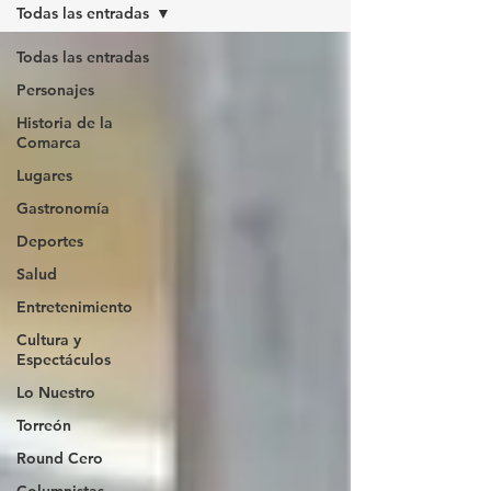
Todas las entradas
Todas las entradas
Personajes
Historia de la
Comarca
Lugares
Gastronomía
Deportes
Salud
Entretenimiento
Cultura y
Espectáculos
Lo Nuestro
Torreón
Round Cero