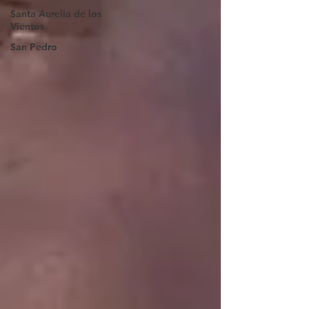
Santa Aurelia de los
Vientos
San Pedro