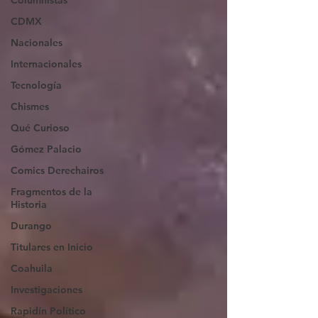
Columnistas
CDMX
Nacionales
Internacionales
Tecnología
Chismes
Qué Curioso
Gómez Palacio
Comics Derechairos
Fragmentos de la
Historia
Durango
Titulares en Inicio
Coahuila
Investigaciones
Rapidín Político