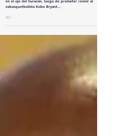
Pastor religioso ofrece revivir a Kobe Bryant y
a su hija a cambio de 50 millones de dólares
Un pastor africano identificado como Nigel Gaisie está
en el ojo del huracán, luego de prometer revivir al
exbasquetbolista Kobe Bryant...