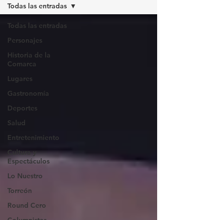
Todas las entradas
Todas las entradas
Personajes
Historia de la
Comarca
Lugares
Gastronomía
Deportes
Salud
Entretenimiento
Cultura y
Espectáculos
Lo Nuestro
Torreón
Round Cero