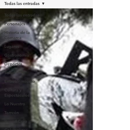
Todas las entradas
Todas las entradas
Personajes
Historia de la
Comarca
Lugares
Gastronomía
Deportes
Salud
Entretenimiento
Cultura y
Espectáculos
Lo Nuestro
Torreón
Round Cero