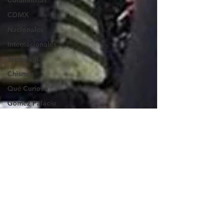
Columnistas
CDMX
Nacionales
Internacionales
Tecnología
Chismes
Qué Curioso
Gómez Palacio
Comics Derechairos
Fragmentos de la
Historia
Durango
Titulares en Inicio
Coahuila
Investigaciones
Rapidín Político