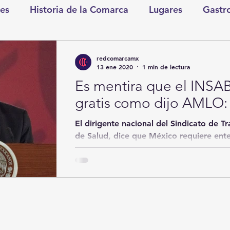
es
Historia de la Comarca
Lugares
Gastr
tretenimiento
Cultura y Espectáculos
Lo Nues
redcomarcamx
13 ene 2020
1 min de lectura
Es mentira que el INSABI
as
CDMX
Nacionales
Internacionales
gratis como dijo AMLO:
El dirigente nacional del Sindicato de T
Gómez Palacio
Comics Derechairos
Fragm
de Salud, dice que México requiere ent
de...
nicio
Coahuila
Investigaciones
Rapidín Pol
os
San Pedro