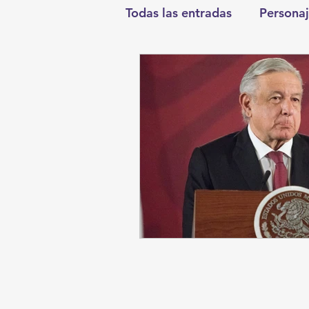
Todas las entradas
Personaj
Deportes
Salud
En
Round Cero
Columnist
Chismes
Qué Curioso
Durango
Titulares en I
Santa Aurelia de los Vient