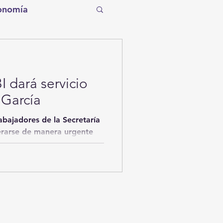
onomía
tro
Torreón
 dará servicio
Tecnología
 García
rabajadores de la Secretaría
entos de la Historia
erarse de manera urgente
ítico