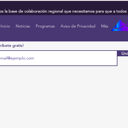
 la base de colaboración regional que necesitamos para que a todos 
Inicio
Noticias
Programas
Aviso de Privacidad
Más
ríbete gratis!
Uni