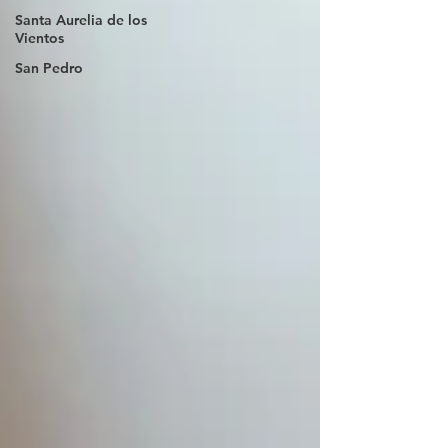
Santa Aurelia de los
Vientos
San Pedro