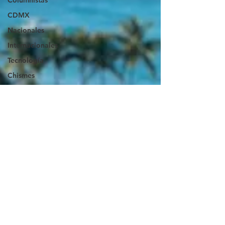
Columnistas
CDMX
Nacionales
Internacionales
Tecnología
Chismes
Qué Curioso
Gómez Palacio
Comics Derechairos
Fragmentos de la
Historia
Durango
Titulares en Inicio
Coahuila
Investigaciones
Rapidín Político