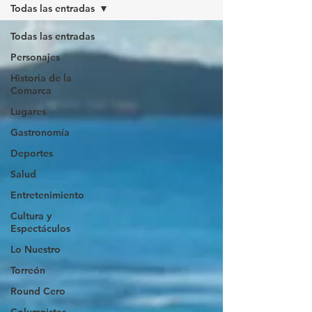
Todas las entradas
Todas las entradas
Personajes
Historia de la
Comarca
Lugares
Gastronomía
Deportes
Salud
Entretenimiento
Cultura y
Espectáculos
Lo Nuestro
Torreón
Round Cero