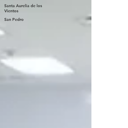
Santa Aurelia de los
Vientos
San Pedro