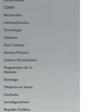
Columnistas
CDMX
Nacionales
Internacionales
Tecnología
Chismes
Qué Curioso
Gómez Palacio
Comics Derechairos
Fragmentos de la
Historia
Durango
Titulares en Inicio
Coahuila
Investigaciones
Rapidín Político