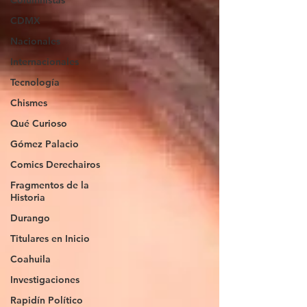
Columnistas
CDMX
Nacionales
Internacionales
Tecnología
Chismes
Qué Curioso
Gómez Palacio
Comics Derechairos
Fragmentos de la
Historia
Durango
Titulares en Inicio
Coahuila
Investigaciones
Rapidín Político