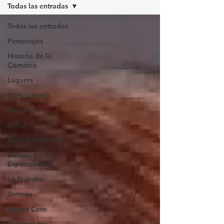
Todas las entradas
Todas las entradas
Personajes
Historia de la
Comarca
Lugares
Gastronomía
Deportes
Salud
Entretenimiento
Cultura y
Espectáculos
Lo Nuestro
Torreón
Round Cero