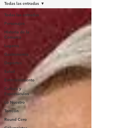
Todas las entradas
Todas las entradas
Personajes
Historia de la
Comarca
Lugares
Gastronomía
Deportes
Salud
Entretenimiento
Cultura y
Espectáculos
Lo Nuestro
Torreón
Round Cero