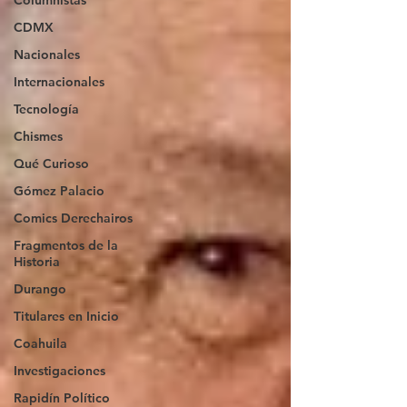
Columnistas
CDMX
Nacionales
Internacionales
Tecnología
Chismes
Qué Curioso
Gómez Palacio
Comics Derechairos
Fragmentos de la
Historia
Durango
Titulares en Inicio
Coahuila
Investigaciones
Rapidín Político