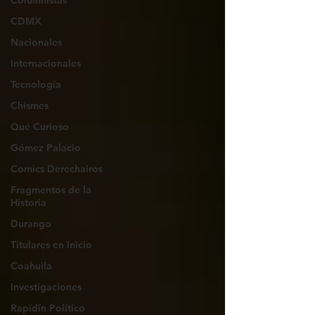
Columnistas
CDMX
Nacionales
Internacionales
Tecnología
Chismes
Qué Curioso
Gómez Palacio
Comics Derechairos
Fragmentos de la
Historia
Durango
Titulares en Inicio
Coahuila
Investigaciones
Rapidín Político