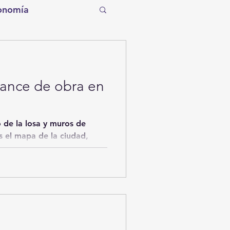
onomía
tro
Torreón
vance de obra en
Tecnología
o de la losa y muros de
entos de la Historia
s el mapa de la ciudad,
ítico