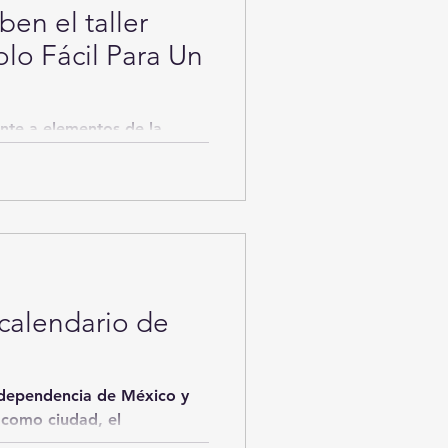
ben el taller
lo Fácil Para Un
nte a elementos de la
que brinden una adecuada
calendario de
Independencia de México y
 como ciudad, el