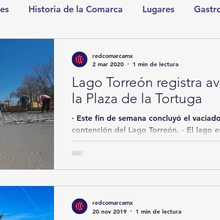
es
Historia de la Comarca
Lugares
Gastr
tretenimiento
Cultura y Espectáculos
Lo Nues
redcomarcamx
2 mar 2020
1 min de lectura
Lago Torreón registra a
as
CDMX
Nacionales
Internacionales
la Plaza de la Tortuga
· Este fin de semana concluyó el vaciad
Gómez Palacio
Comics Derechairos
Fragm
contención del Lago Torreón. · El lago e
abarcando...
nicio
Coahuila
Investigaciones
Rapidín Pol
redcomarcamx
os
San Pedro
20 nov 2019
1 min de lectura