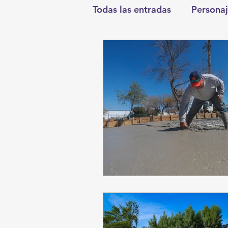
Todas las entradas
Personaj
Deportes
Salud
En
Round Cero
Columnist
Chismes
Qué Curioso
Durango
Titulares en I
Santa Aurelia de los Vient