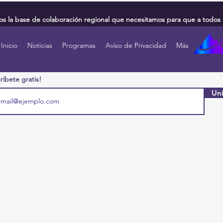
 la base de colaboración regional que necesitamos para que a todos 
Inicio
Noticias
Programas
Aviso de Privacidad
Más
ríbete gratis!
Uni