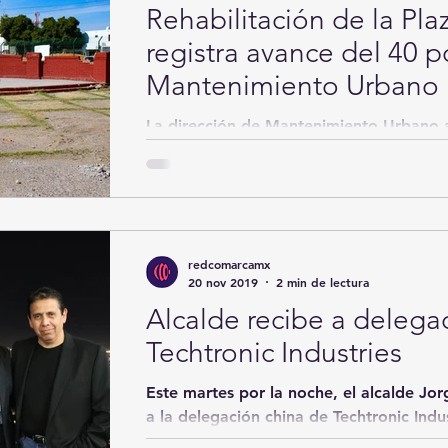
Rehabilitación de la Pla
registra avance del 40 p
Mantenimiento Urbano
La dirección de Mantenimiento Urbano avanza en la rehabilitación
integral de la Plaza de la Tortuga, la cual inició desde el pasado
mes...
redcomarcamx
20 nov 2019
2 min de lectura
Alcalde recibe a delega
Techtronic Industries
Este martes por la noche, el alcalde Jorge Zermeño Infante, recibió
a la delegación china de Techtronic Indu