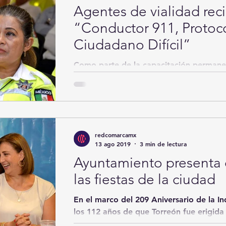
Agentes de vialidad reci
“Conductor 911, Protoco
Ciudadano Difícil”
Como parte de la capacitación permane
Dirección de Tránsito y Vialidad, para 
atención de...
redcomarcamx
13 ago 2019
3 min de lectura
Ayuntamiento presenta 
las fiestas de la ciudad
En el marco del 209 Aniversario de la 
los 112 años de que Torreón fue erigida
Ayuntamiento...