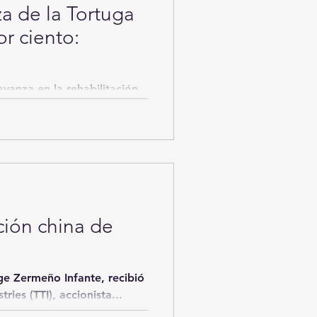
za de la Tortuga
or ciento:
ción china de
stries (TTI), accionista...