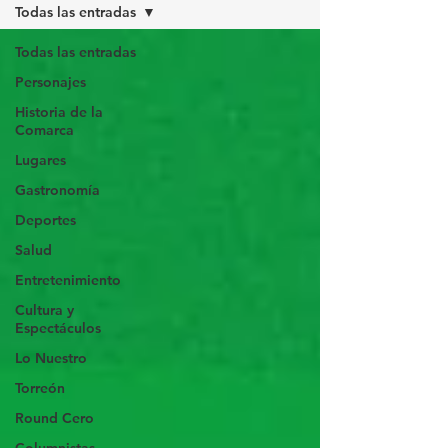
Todas las entradas
Todas las entradas
Personajes
Historia de la
Comarca
Lugares
Gastronomía
Deportes
Salud
Entretenimiento
Cultura y
Espectáculos
Lo Nuestro
Torreón
Round Cero