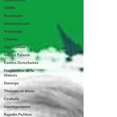
Columnistas
CDMX
Nacionales
Internacionales
Tecnología
Chismes
Qué Curioso
Gómez Palacio
Comics Derechairos
Fragmentos de la
Historia
Durango
Titulares en Inicio
Coahuila
Investigaciones
Rapidín Político