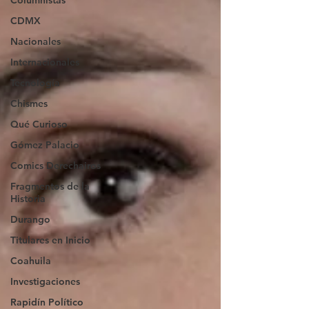
Columnistas
CDMX
Nacionales
Internacionales
Tecnología
Chismes
Qué Curioso
Gómez Palacio
Comics Derechairos
Fragmentos de la
Historia
Durango
Titulares en Inicio
Coahuila
Investigaciones
Rapidín Político