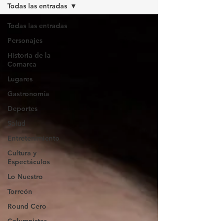
Todas las entradas
Todas las entradas
Personajes
Historia de la
Comarca
Lugares
Gastronomía
Deportes
Salud
Entretenimiento
Cultura y
Espectáculos
Lo Nuestro
Torreón
Round Cero