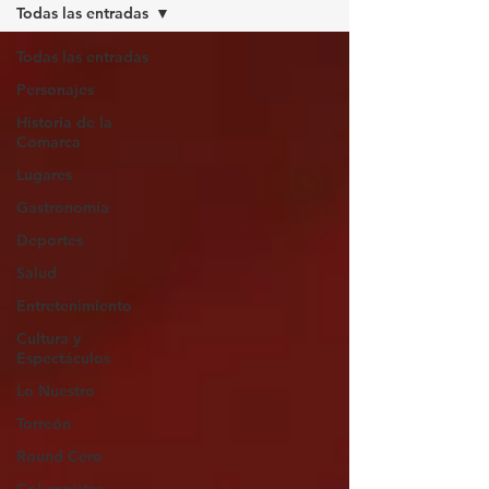
Todas las entradas
Todas las entradas
Personajes
Historia de la
Comarca
Lugares
Gastronomía
Deportes
Salud
Entretenimiento
Cultura y
Espectáculos
Lo Nuestro
Torreón
Round Cero