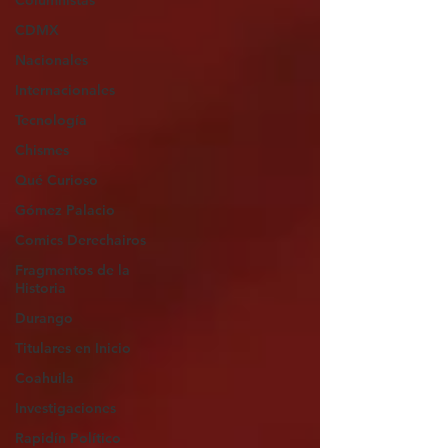
Columnistas
CDMX
Nacionales
Internacionales
Tecnología
Chismes
Qué Curioso
Gómez Palacio
Comics Derechairos
Fragmentos de la
Historia
Durango
Titulares en Inicio
Coahuila
Investigaciones
Rapidín Político