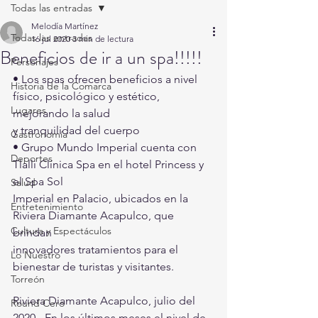
Todas las entradas
Melodía Martínez
Todas las entradas
16 jul 2020
3 min de lectura
Beneficios de ir a un spa!!!!!
Personajes
• Los spas ofrecen beneficios a nivel 
Historia de la Comarca
físico, psicológico y estético, 
Lugares
mejorando la salud
y tranquilidad del cuerpo
Gastronomía
• Grupo Mundo Imperial cuenta con 
Deportes
Tlalli Clínica Spa en el hotel Princess y 
el Spa Sol
Salud
Imperial en Palacio, ubicados en la 
Entretenimiento
Riviera Diamante Acapulco, que 
Cultura y Espectáculos
brindan
innovadores tratamientos para el 
Lo Nuestro
bienestar de turistas y visitantes.
Torreón
Riviera Diamante Acapulco, julio del 
Round Cero
2020.- En los últimos meses el nivel de 