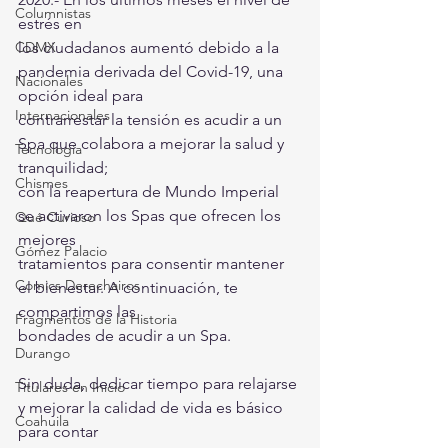
Columnistas
estrés en
CDMX
los ciudadanos aumentó debido a la 
pandemia derivada del Covid-19, una 
Nacionales
opción ideal para
Internacionales
contrarrestar la tensión es acudir a un 
Spa que colabora a mejorar la salud y 
Tecnología
tranquilidad;
Chismes
con la reapertura de Mundo Imperial 
se activaron los Spas que ofrecen los 
Qué Curioso
mejores
Gómez Palacio
tratamientos para consentir mantener 
Comics Derechairos
el bienestar. A continuación, te 
compartimos las
Fragmentos de la Historia
bondades de acudir a un Spa.
Durango
Sin duda, dedicar tiempo para relajarse 
Titulares en Inicio
y mejorar la calidad de vida es básico 
Coahuila
para contar