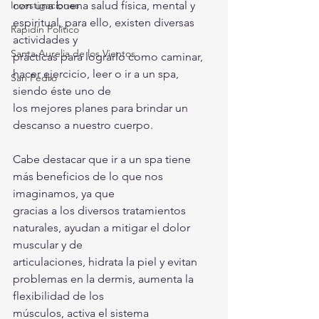
Investigaciones
con una buena salud física, mental y 
espiritual, para ello, existen diversas 
Rapidín Político
actividades y
Santa Aurelia de los Vientos
prácticas para lograrlo como caminar, 
hacer ejercicio, leer o ir a un spa, 
San Pedro
siendo éste uno de
los mejores planes para brindar un 
descanso a nuestro cuerpo.
Cabe destacar que ir a un spa tiene 
más beneficios de lo que nos 
imaginamos, ya que
gracias a los diversos tratamientos 
naturales, ayudan a mitigar el dolor 
muscular y de
articulaciones, hidrata la piel y evitan 
problemas en la dermis, aumenta la 
flexibilidad de los
músculos, activa el sistema 