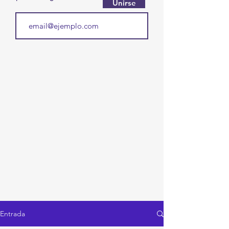
Unirse
Entrada