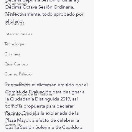
Columnistas
Décima Octava Sesión Ordinaria, 
CDMX
respectivamente, todo aprobado por 
el pleno.
Nacionales
Internacionales
Tecnología
Chismes
Qué Curioso
Gómez Palacio
Comics Derechairos
Fue avalado el dictamen emitido por el 
Comité de Evaluación para designar a 
Fragmentos de la Historia
la Ciudadanía Distinguida 2019, así 
Durango
como la propuesta para declarar 
Recinto Oficial a la explanada de la 
Titulares en Inicio
Plaza Mayor, a efecto de celebrar la 
Coahuila
Cuarta Sesión Solemne de Cabildo a 