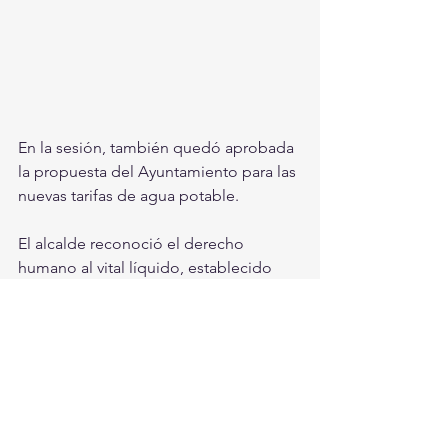
En la sesión, también quedó aprobada 
la propuesta del Ayuntamiento para las 
nuevas tarifas de agua potable.
El alcalde reconoció el derecho 
humano al vital líquido, establecido 
por la Constitución Mexicana y los 
Tratados Internacionales. Dijo que para 
hacer frente a la escasez que, algunas 
de las quinientas colonias que tiene 
Torreón, pudieran registrar, se perforan 
actualmente cuatro pozos, además de 
los trabajos que en esta materia, han 