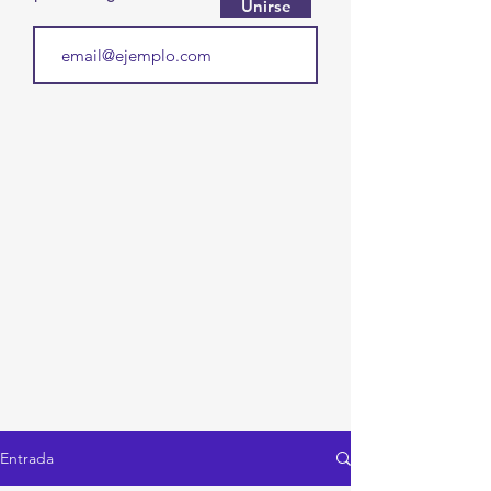
Unirse
Entrada