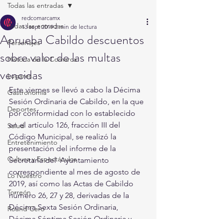
Todas las entradas
redcomarcamx
Todas las entradas
13 sept 2019
2 min de lectura
Aprueba Cabildo descuentos
Personajes
sobre valor de las multas
Historia de la Comarca
vencidas
Lugares
Este viernes se llevó a cabo la Décima 
Gastronomía
Sesión Ordinaria de Cabildo, en la que 
Deportes
por conformidad con lo establecido 
en el artículo 126, fracción III del 
Salud
Código Municipal, se realizó la 
Entretenimiento
presentación del informe de la 
Cultura y Espectáculos
Secretaría del  Ayuntamiento 
correspondiente al mes de agosto de 
Lo Nuestro
2019, así como las Actas de Cabildo 
Torreón
número 26, 27 y 28, derivadas de la 
Décima Sexta Sesión Ordinaria, 
Round Cero
Décima Séptima Sesión Ordinaria y 