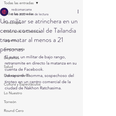
Todas las entradas
redcomarcamx
Todas las entradas
8 feb 2020
4 min de lectura
Un militar se atrinchera en un
Personajes
centro comercial de Tailandia
Historia de la Comarca
tras matar al menos a 21
Lugares
personas
Gastronomía
El autor, un militar de bajo rango, 
Deportes
retransmite en directo la matanza en su 
Salud
cuenta de Facebook.
Entretenimiento
Jakrapanth Thomma, sospechoso del 
tiroteo en un centro comercial de la 
Cultura y Espectáculos
ciudad de Nakhon Ratchasima. 
Lo Nuestro
Torreón
Round Cero