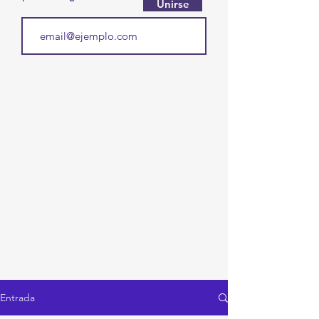
Unirse
Entrada