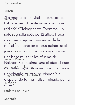
Columnistas
CDMX
“La muerte es inevitable para todos”, 
Nacionales
había advertido este sábado en una 
Internacionales
red social Jakraphanth Thomma, un 
soldado tailandés de 32 años. Horas 
Tecnología
después, dejaba constancia de la 
Chismes
macabra intención de sus palabras: el 
Qué Curioso
joven mataba a tiros a su superior en 
una base militar a las afueras de 
Gómez Palacio
Nakhon Ratchasima, una ciudad al este 
Comics Derechairos
de Tailandia, robaba munición, armas y 
un vehículo militar y se disponía a 
Fragmentos de la Historia
disparar de forma indiscriminada por la 
Durango
urbe. 
Titulares en Inicio
Coahuila