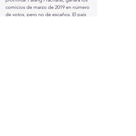
comicios de marzo de 2019 en número 
de votos, pero no de escaños. El país 
no celebraba elecciones desde 2014, 
cuando siendo jefe del Ejército Prayut 
dio un cruento golpe de Estado tras 
meses de manifestaciones 
antigubernamentales. 
Si bien el primer ministro tailandés 
transmitió hoy sus condolencias a las 
familias de los asesinados, las 
autoridades han evitado referirse a los 
posibles motivos de los crímenes 
cometidos por el soldado.
Tailandia es uno de los países con 
mayor número de armas, con más de 