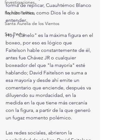
Investigaciones
forma de replicar, Cuauhtémoc Blanco 
lo hizo antes, como Dios le dio a 
Rapidín Político
entender. 
Santa Aurelia de los Vientos
San Pedro
Hoy "Canelo" es la máxima figura en el 
boxeo, por eso es lógico que 
Faitelson hable constantemente de él, 
antes fue Chávez JR o cualquier 
boxeador del que "la mayoría" esté 
hablando; David Faitelson se suma a 
esa mayoría y desde ahí emite un 
comentario que enciende, después va 
diluyendo su mordacidad, en la 
medida en la que tiene más cercanía 
con la figura, a partir de la que generó 
un fugaz momento polémico.
Las redes sociales, abrieron la 