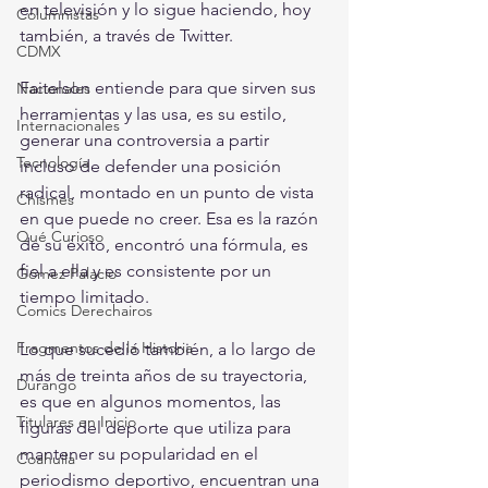
en televisión y lo sigue haciendo, hoy 
Columnistas
también, a través de Twitter.
CDMX
Faitelson entiende para que sirven sus 
Nacionales
herramientas y las usa, es su estilo, 
Internacionales
generar una controversia a partir 
Tecnología
incluso de defender una posición 
radical, montado en un punto de vista 
Chismes
en que puede no creer. Esa es la razón 
Qué Curioso
de su éxito, encontró una fórmula, es 
fiel a ella y es consistente por un 
Gómez Palacio
tiempo limitado.
Comics Derechairos
Fragmentos de la Historia
Lo que sucedió también, a lo largo de 
más de treinta años de su trayectoria, 
Durango
es que en algunos momentos, las 
Titulares en Inicio
figuras del deporte que utiliza para 
mantener su popularidad en el 
Coahuila
periodismo deportivo, encuentran una 