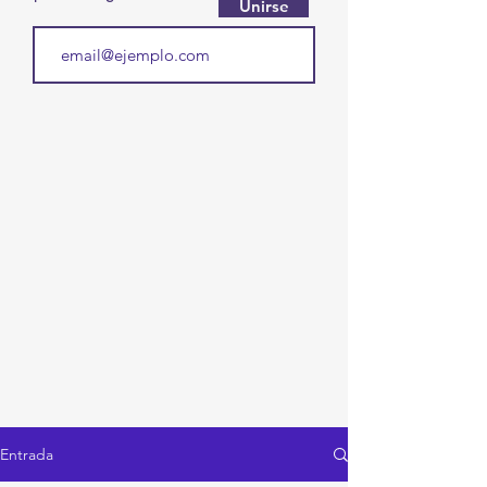
Unirse
Entrada