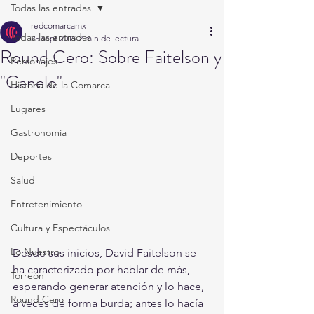
Todas las entradas
redcomarcamx
Todas las entradas
25 sept 2019
2 min de lectura
Round Cero: Sobre Faitelson y
Personajes
"Canelo"
Historia de la Comarca
Lugares
Gastronomía
Deportes
Salud
Entretenimiento
Cultura y Espectáculos
Lo Nuestro
Desde sus inicios, David Faitelson se 
ha caracterizado por hablar de más, 
Torreón
esperando generar atención y lo hace, 
Round Cero
a veces de forma burda; antes lo hacía 