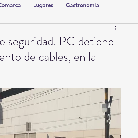
 Comarca
Lugares
Gastronomía
tura y Espectáculos
Lo Nuestro
Torreón
de seguridad, PC detiene
nto de cables, en la
ionales
Internacionales
Tecnología
Comics Derechairos
Fragmentos de la Historia
Investigaciones
Rapidín Político