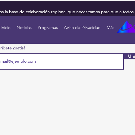
 la base de colaboración regional que necesitamos para que a todos 
Inicio
Noticias
Programas
Aviso de Privacidad
Más
ríbete gratis!
Uni