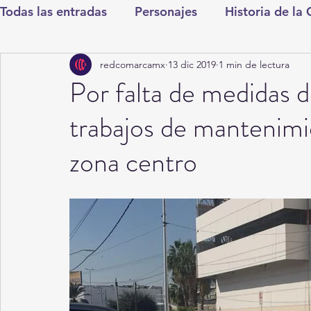
Todas las entradas
Personajes
Historia de la
redcomarcamx
13 dic 2019
1 min de lectura
Deportes
Salud
Entretenimiento
Cul
Por falta de medidas 
trabajos de mantenimie
Round Cero
Columnistas
CDMX
Nac
zona centro
Chismes
Qué Curioso
Gómez Palacio
Durango
Titulares en Inicio
Coahuila
Santa Aurelia de los Vientos
San Pedro