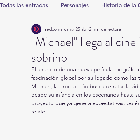
Todas las entradas
Personajes
Historia de la
redcomarcamx
25 abr
2 min de lectura
Deportes
Salud
Entretenimiento
Cul
"Michael" llega al cine
sobrino
Round Cero
Columnistas
CDMX
Nac
El anuncio de una nueva película biográfica
fascinación global por su legado como las 
Chismes
Qué Curioso
Gómez Palacio
Michael, la producción busca retratar la vid
desde su infancia en los escenarios hasta s
proyecto que ya genera expectativas, polémi
Durango
Titulares en Inicio
Coahuila
relato.
Santa Aurelia de los Vientos
San Pedro