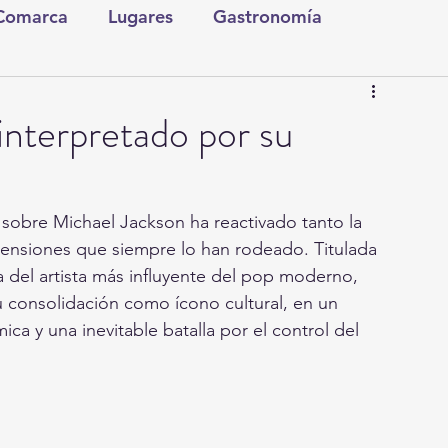
 Comarca
Lugares
Gastronomía
tura y Espectáculos
Lo Nuestro
Torreón
 interpretado por su
ionales
Internacionales
Tecnología
 sobre Michael Jackson ha reactivado tanto la 
tensiones que siempre lo han rodeado. Titulada 
Comics Derechairos
Fragmentos de la Historia
a del artista más influyente del pop moderno, 
u consolidación como ícono cultural, en un 
ca y una inevitable batalla por el control del 
Investigaciones
Rapidín Político