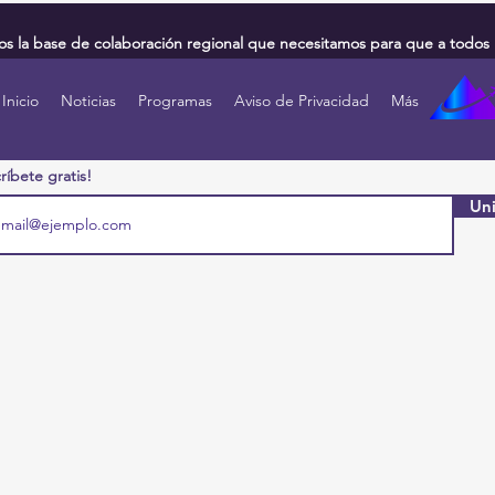
 la base de colaboración regional que necesitamos para que a todos 
Inicio
Noticias
Programas
Aviso de Privacidad
Más
ríbete gratis!
Uni