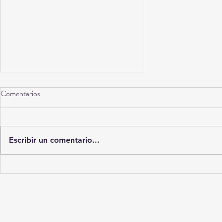
Comentarios
Escribir un comentario...
El negocio de la nostalgia: por
qué Hollywood ya no apuesta por
lo nuevo