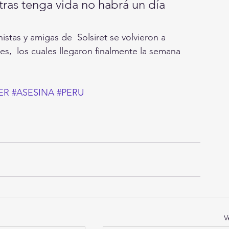
tras tenga vida no habrá un día 
istas y amigas de  Solsiret se volvieron a 
des,  los cuales llegaron finalmente la semana 
ER
#ASESINA
#PERU
V