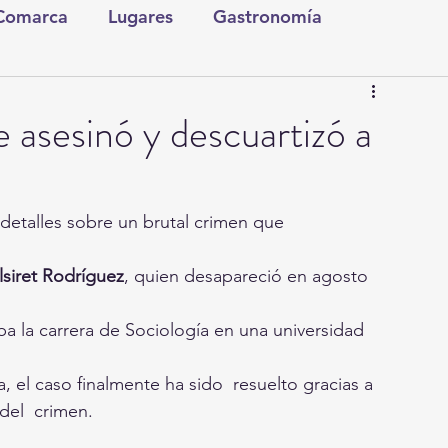
 Comarca
Lugares
Gastronomía
tura y Espectáculos
Lo Nuestro
Torreón
 asesinó y descuartizó a
a
ionales
Internacionales
Tecnología
 detalles sobre un brutal crimen que 
Comics Derechairos
Fragmentos de la Historia
lsiret Rodríguez
, quien desapareció en agosto 
a la carrera de Sociología en una universidad 
Investigaciones
Rapidín Político
, el caso finalmente ha sido  resuelto gracias a 
del  crimen.