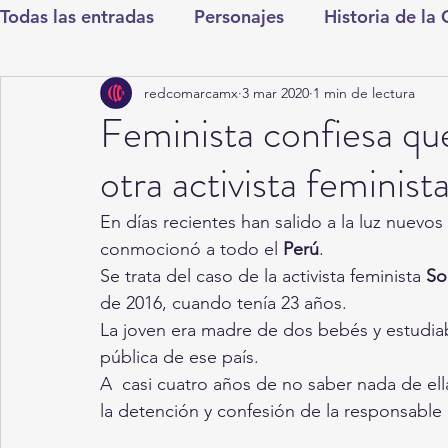
Todas las entradas
Personajes
Historia de la
redcomarcamx
3 mar 2020
1 min de lectura
Deportes
Salud
Entretenimiento
Cul
Feminista confiesa que
otra activista feminist
Round Cero
Columnistas
CDMX
Nac
En días recientes han salido a la luz nuevos
conmocionó a todo el 
Perú
.
Chismes
Qué Curioso
Gómez Palacio
Se trata del caso de la activista feminista 
So
de 2016, cuando tenía 23 años.
La joven era madre de dos bebés y estudiab
Durango
Titulares en Inicio
Coahuila
pública de ese país.
A  casi cuatro años de no saber nada de ella
la detención y confesión de la responsable 
Santa Aurelia de los Vientos
San Pedro