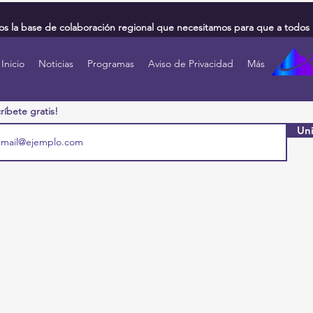
 la base de colaboración regional que necesitamos para que a todos 
Inicio
Noticias
Programas
Aviso de Privacidad
Más
ríbete gratis!
Uni