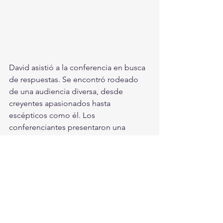
David asistió a la conferencia en busca 
de respuestas. Se encontró rodeado 
de una audiencia diversa, desde 
creyentes apasionados hasta 
escépticos como él. Los 
conferenciantes presentaron una 
variedad de pruebas que iban desde 
fotografías y videos supuestamente 
reveladores hasta relatos de 
encuentros personales con reptilianos.
Mientras escuchaba a los 
conferenciantes y hablaba con los 
asistentes, David no pudo evitar sentir 