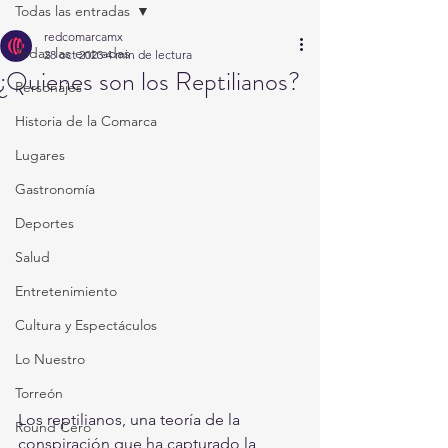
Todas las entradas
redcomarcamx
Todas las entradas
28 oct 2023
4 min de lectura
¿Quienes son los Reptilianos?
Personajes
Historia de la Comarca
Lugares
Gastronomía
Deportes
Salud
Entretenimiento
Cultura y Espectáculos
Lo Nuestro
Torreón
Los reptilianos, una teoría de la 
Round Cero
conspiración que ha capturado la 