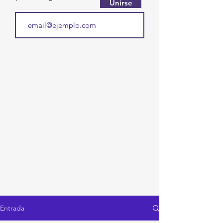
Unirse
Entrada