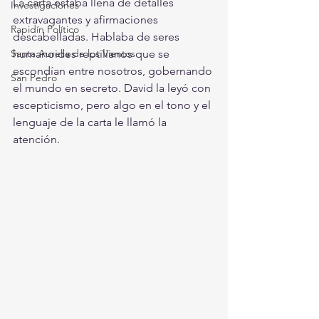
La carta estaba llena de detalles 
Investigaciones
extravagantes y afirmaciones 
Rapidín Político
descabelladas. Hablaba de seres 
Santa Aurelia de los Vientos
humanoides reptilianos que se 
escondían entre nosotros, gobernando 
San Pedro
el mundo en secreto. David la leyó con 
escepticismo, pero algo en el tono y el 
lenguaje de la carta le llamó la 
atención.