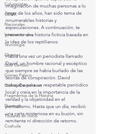
Columnistas
imaginación de muchas personas a lo 
largo de los años, han sido tema de 
CDMX
innumerables historias y 
Nacionales
especulaciones. A continuación, te 
Internacionales
presento una historia ficticia basada en 
la idea de los reptilianos:
Tecnología
Chismes
Había una vez un periodista llamado 
David, un hombre racional y escéptico 
Qué Curioso
que siempre se había burlado de las 
Gómez Palacio
teorías de conspiración. David 
trabajaba para un respetable periódico 
Comics Derechairos
local y creía en la importancia de la 
Fragmentos de la Historia
verdad y la objetividad en el 
Durango
periodismo. Hasta que un día, recibió 
una carta misteriosa en su buzón, sin 
Titulares en Inicio
remitente ni dirección de retorno.
Coahuila