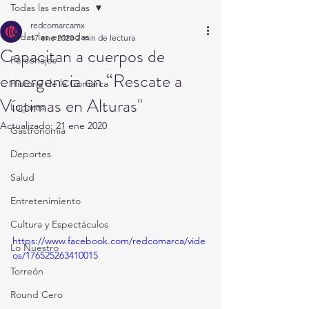
Todas las entradas
redcomarcamx
Todas las entradas
17 ene 2020
2 min de lectura
Capacitan a cuerpos de
Personajes
emergencia en “Rescate a
Historia de la Comarca
Víctimas en Alturas"
Lugares
Actualizado:
21 ene 2020
Gastronomía
Deportes
Salud
Entretenimiento
Cultura y Espectáculos
https://www.facebook.com/redcomarca/vide
Lo Nuestro
os/176525263410015
Torreón
Round Cero