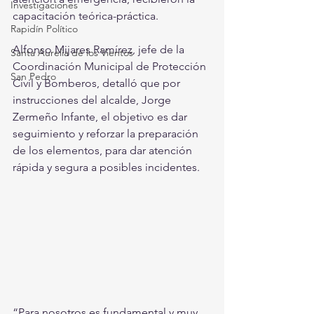
Investigaciones
capacitación teórica-práctica.
Rapidín Político
Alfonso Mijares Ramírez, jefe de la 
Santa Aurelia de los Vientos
Coordinación Municipal de Protección 
San Pedro
Civil y Bomberos, detalló que por 
instrucciones del alcalde, Jorge 
Zermeño Infante, el objetivo es dar 
seguimiento y reforzar la preparación 
de los elementos, para dar atención 
rápida y segura a posibles incidentes.
“Para nosotros es fundamental y muy 