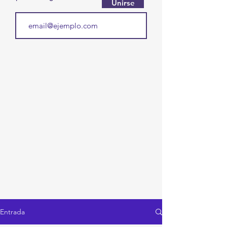
Unirse
Entrada