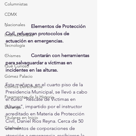
Columnistas
CDMX
Nacionales
·                    Elementos de Protección 
Civil, refuerzan protocolos de 
Internacionales
actuación en emergencias.
Tecnología
·                    Contarán con herramientas 
Chismes
para salvaguardar a víctimas en 
Qué Curioso
incidentes en las alturas.
Gómez Palacio
Esta mañana, en el cuarto piso de la 
Comics Derechairos
Presidencia Municipal, se llevó a cabo 
Fragmentos de la Historia
el curso “Rescate de Víctimas en 
Alturas”, impartido por el instructor 
Durango
acreditado en Materia de Protección 
Titulares en Inicio
Civil, Daniel Ríos Reyna. Cerca de 50 
Coahuila
elementos de corporaciones de 
atención a emergencia, recibieron la 