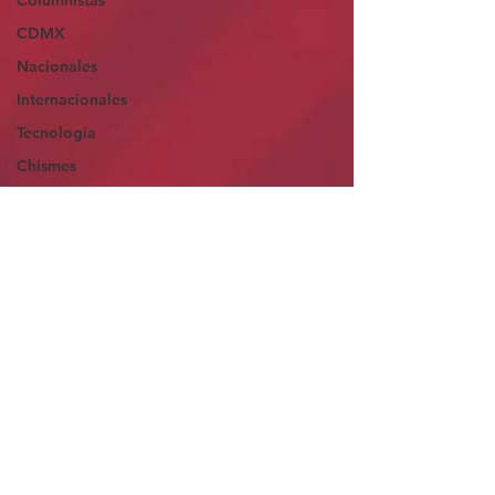
Columnistas
CDMX
Nacionales
Internacionales
Tecnología
Chismes
Qué Curioso
Gómez Palacio
Comics Derechairos
Fragmentos de la
Historia
Durango
Titulares en Inicio
Coahuila
Investigaciones
Rapidín Político