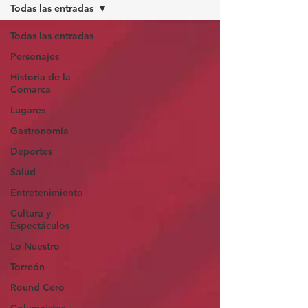
Todas las entradas
Todas las entradas
Personajes
Historia de la
Comarca
Lugares
Gastronomía
Deportes
Salud
Entretenimiento
Cultura y
Espectáculos
Lo Nuestro
Torreón
Round Cero