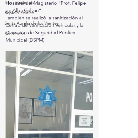
Investigaciones
Hospital del Magisterio “Prof. Felipe 
de Alba Galván”. 
Rapidín Político
También se realizó la sanitización al 
Santa Aurelia de los Vientos
Centro de Verificación Vehicular y la 
Dirección de Seguridad Pública 
San Pedro
Municipal (DSPM).