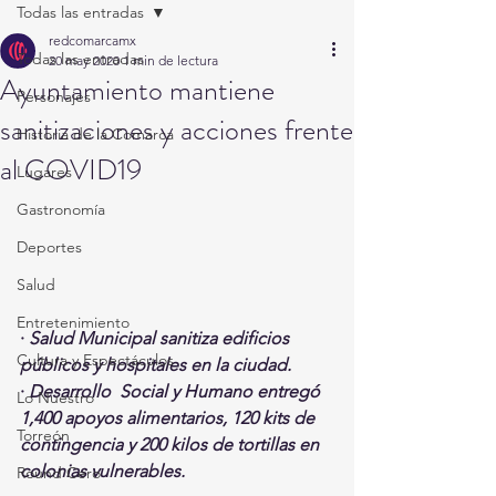
Todas las entradas
redcomarcamx
Todas las entradas
20 may 2020
1 min de lectura
Ayuntamiento mantiene
Personajes
sanitizaciones y acciones frente
Historia de la Comarca
al COVID19
Lugares
Gastronomía
Deportes
Salud
Entretenimiento
· 
Salud Municipal sanitiza edificios 
Cultura y Espectáculos
públicos y hospitales en la ciudad. 
· 
Desarrollo  Social y Humano entregó 
Lo Nuestro
1,400 apoyos alimentarios, 120 kits de  
Torreón
contingencia y 200 kilos de tortillas en 
colonias vulnerables. 
Round Cero