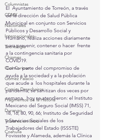
Columnistas
El  Ayuntamiento de Torreón, a través 
CDMX
de la dirección de Salud Pública  
Municipal en conjunto con Servicios 
Nacionales
Públicos y Desarrollo Social y  
Internacionales
Humano, realiza acciones diariamente 
para prevenir, contener o hacer  frente 
Tecnología
a la contingencia sanitaria por 
Chismes
COVID19. 
Como  parte del compromiso de 
Qué Curioso
ayuda a la sociedad y a la población 
Gómez Palacio
que acude a  los hospitales durante la 
Comics Derechairos
pandemia, se sanitizan dos veces por 
semana,  hoy se atendieron: el Instituto 
Fragmentos de la Historia
Mexicano del Seguro Social (IMSS) 71,  
Durango
18, 16, 80, 90, 66; Instituto de Seguridad 
y Servicios Sociales de los  
Titulares en Inicio
Trabajadores del Estado (ISSSTE) 
Coahuila
Fovissste y Alameda, además la Clínica  