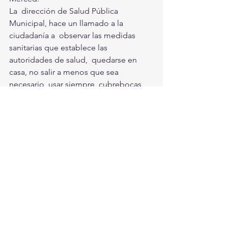
La  dirección de Salud Pública 
Municipal, hace un llamado a la 
ciudadanía a  observar las medidas 
sanitarias que establece las 
autoridades de salud,  quedarse en 
casa, no salir a menos que sea 
necesario, usar siempre  cubrebocas, 
aplicar la sana distancia y usar gel 
antibacterial. 
Torreón, Ciudad en Equipo
Torreón
Ver todo
Entradas recientes