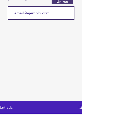
Unirse
Entrada