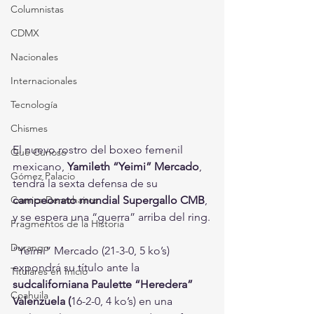
Columnistas
CDMX
Nacionales
Internacionales
Tecnología
Chismes
El nuevo rostro del boxeo femenil 
Qué Curioso
mexicano, 
Yamileth “Yeimi” Mercado
, 
Gómez Palacio
tendrá la sexta defensa de su
campeonato mundial Supergallo CMB
, 
Comics Derechairos
y se espera una “guerra” arriba del ring.
Fragmentos de la Historia
Durango
“Yeimi” Mercado (21-3-0, 5 ko’s) 
expondrá su título ante la
Titulares en Inicio
sudcaliforniana Paulette “Heredera” 
Coahuila
Valenzuela (
16-2-0, 4 ko’s) en una 