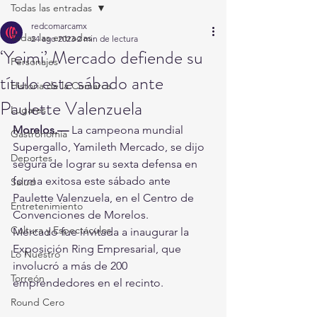
Todas las entradas
redcomarcamx
Todas las entradas
24 ago 2023
2 min de lectura
‘Yeimi’ Mercado defiende su
Personajes
título este sábado ante
Historia de la Comarca
Paulette Valenzuela
Lugares
Morelos.—
 La campeona mundial 
Gastronomía
Supergallo, Yamileth Mercado, se dijo 
Deportes
segura de lograr su sexta defensa en 
forma exitosa este sábado ante 
Salud
Paulette Valenzuela, en el Centro de 
Entretenimiento
Convenciones de Morelos.
Cultura y Espectáculos
Mercado fue invitada a inaugurar la 
Exposición Ring Empresarial, que 
Lo Nuestro
involucró a más de 200 
Torreón
emprendedores en el recinto.
Round Cero