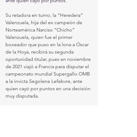
ante quien cayó por puntos.
Su retadora en turno, la “Heredera” 
Valenzuela, hija del ex campeón de 
Norteamérica Narciso “Chicho” 
Valenzuela, quien fue el primer 
boxeador que puso en la lona a Óscar 
de la Hoya, recibirá su segunda 
oportunidad titular, pues en noviembre 
de 2021 viajó a Francia para disputar el 
campeonato mundial Supergallo OMB 
a la invicta Segolene Lefebvre, ante 
quien cayó por puntos en una decisión 
muy disputada.
Desde entonces, Paulette ha ganado 
tres peleas, y en su carrera tiene 
triunfos ante rivales de primer nivel 
como Melissa Esquivel, a quien le 