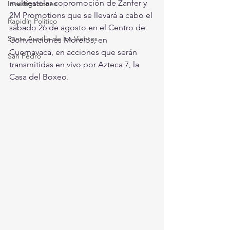
multiestelar copromoción de Zanfer y 
Investigaciones
2M Promotions que se llevará a cabo el 
Rapidín Político
sábado 26 de agosto en el Centro de 
Santa Aurelia de los Vientos
Convenciones Morelos, en 
Cuernavaca, en acciones que serán 
San Pedro
transmitidas en vivo por Azteca 7, la 
Casa del Boxeo.