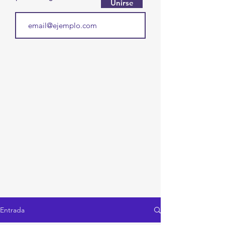
Unirse
Entrada